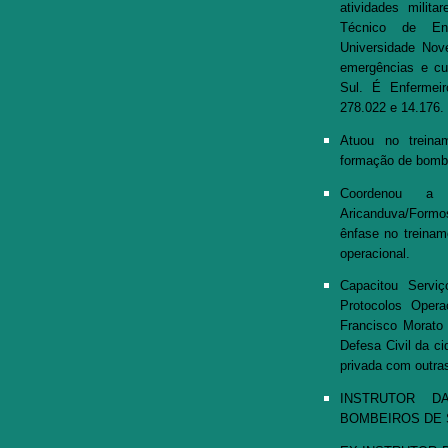
atividades milit
Técnico de En
Universidade No
emergências e cui
Sul. É Enferme
278.022 e 14.176
Atuou no treina
formação de bombei
Coordenou a 
Aricanduva/Formo
ênfase no treinam
operacional.
Capacitou Serviç
Protocolos Oper
Francisco Morato
Defesa Civil da ci
privada com outras
INSTRUTOR 
BOMBEIROS DE