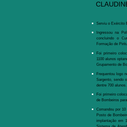
CLAUDINE
Serviu o Exército
Ingressou na Po
concluindo o C
Formação de Pirit
Foi primeiro col
1100 alunos optand
Grupamento de Bo
Frequentou logo n
Sargento, sendo o
dentre 700 alunos
Foi primeiro colo
de Bombeiros par
Comandou por 10 
Posto de Bombeir
implantação em 
Sistema de Atend