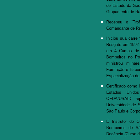
de Estado da Sa
Grupamento de Ra
Recebeu o “Tro
Comandante de Re
Iniciou sua carrei
Resgate em 1992 m
em 4 Cursos de 
Bombeiros no Po
ministrou milhar
Formação e Espec
Especialização de
Certificado como 
Estados Unidos
OFDA/USAID re
Universidade de S
São Paulo e Corp
É Instrutor do 
Bombeiros de Sã
Docência (Curso 