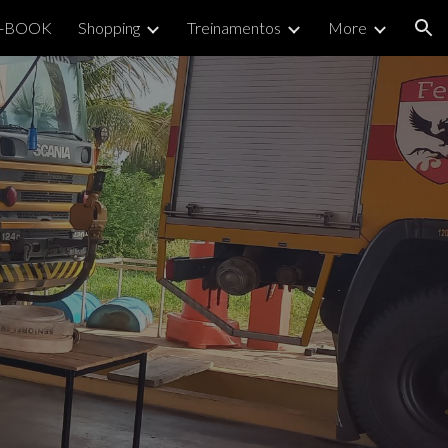
-BOOK
Shopping
Treinamentos
More
ion