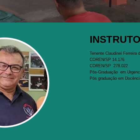
INSTRUT
Tenente Claudinei Ferreira 
COREN/SP 14.176
COREN/SP 278.022
Pós-Graduação
em Urgenci
Pós graduação em Docência