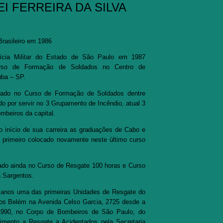
I FERREIRA DA SILVA
 Brasileiro em 1986
lícia Militar do Estado de São Paulo em 1987
urso de Formação de Soldados no Centro de
uba – SP.
ocado no Curso de Formação de Soldados dentre
o por servir no 3 Grupamento de Incêndio, atual 3
mbeiros da capital.
o início de sua carreira as graduações de Cabo e
 primeiro colocado novamente neste último curso
.
cado ainda no Curso de Resgate 100 horas e Curso
a Sargentos.
anos uma das primeiras Unidades de Resgate do
os Belém na Avenida Celso Garcia, 2725 desde a
1990, no Corpo de Bombeiros de São Paulo, do
imento a Resgate a Acidentados pela Secretaria