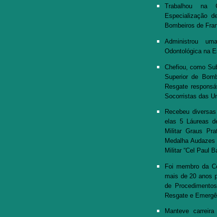
Trabalhou na
Especialização d
Bombeiros de Fra
Administrou u
Odontológica na E
Chefiou, como Sub
Superior de Bom
Resgate responsá
Socorristas das U
Recebeu diversas 
elas 5 Láureas d
Militar Graus P
Medalha Audazes B
Militar “Cel Paul 
Foi membro da C
mais de 20 anos p
de Procedimento
Resgate e Emergê
Manteve carreir