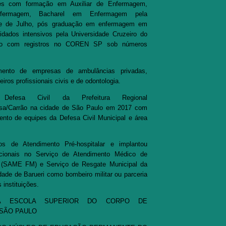
ares com formação em Auxiliar de Enfermagem,
fermagem, Bacharel em Enfermagem pela
ve de Julho, pós graduação em enfermagem em
dados intensivos pela Universidade Cruzeiro do
iro com registros no COREN SP sob números
.
mento de empresas de ambulâncias privadas,
ros profissionais civis e de odontologia.
Defesa Civil da Prefeitura Regional
sa/Carrão na cidade de São Paulo em 2017 com
ento de equipes da Defesa Civil Municipal e área
os de Atendimento Pré-hospitalar e implantou
acionais no Serviço de Atendimento Médico de
 (SAME FM) e Serviço de Resgate Municipal da
dade de Barueri como bombeiro militar ou parceria
 instituições.
DA ESCOLA SUPERIOR DO CORPO DE
 SÃO PAULO